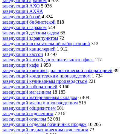
заведующий архивом
4 978
заведующий АХО
5 036
заведующий АХЧА
заведующий базой
4 824
заведующий библиотекой
818
заведующий гаражом
549
заведующий детским садом
65
заведующий здравпунктом
72
заведующий испытательной лабораторией
312
заведующий канцелярией
1 912
заведующий кассой
10 497
заведующий кассой дополнительного офиса
117
заведующий кафе
1 958
заведующий клинико-диагностической лабораторией
39
заведующий кондитерским производством
1 734
заведующий кулинарным производством
221
заведующий лабораторией
3 160
заведующий магазином
18 183
заведующий материальным складом
6 409
заведующий мясным производством
515
заведующий общежитием
501
заведующий отделением
7 216
заведующий отделом
52 081
заведующий отделом розничных продаж
10 206
заведующий педиатрическим отделением
73