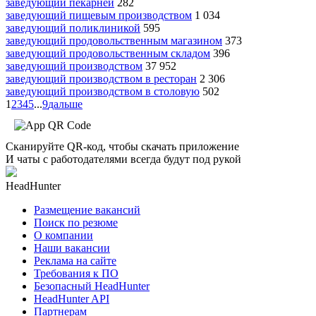
заведующий пекарней
282
заведующий пищевым производством
1 034
заведующий поликлиникой
595
заведующий продовольственным магазином
373
заведующий продовольственным складом
396
заведующий производством
37 952
заведующий производством в ресторан
2 306
заведующий производством в столовую
502
1
2
3
4
5
...
9
дальше
Сканируйте QR-код, чтобы скачать приложение
И чаты с работодателями всегда будут под рукой
HeadHunter
Размещение вакансий
Поиск по резюме
О компании
Наши вакансии
Реклама на сайте
Требования к ПО
Безопасный HeadHunter
HeadHunter API
Партнерам