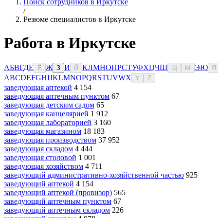
Поиск сотрудников в Иркутске
/
Резюме специалистов в Иркутске
Работа в Иркутске
А
Б
В
Г
Д
Е
Ж
И
К
Л
М
Н
О
П
Р
С
Т
У
Ф
Х
Ц
Ч
Ш
Э
Ю
Ё
З
Й
Щ
Ы
Я
A
B
C
D
E
F
G
H
I
J
K
L
M
N
O
P
Q
R
S
T
U
V
W
X
Y
Z
заведующая аптекой
4 154
заведующая аптечным пунктом
67
заведующая детским садом
65
заведующая канцелярией
1 912
заведующая лабораторией
3 160
заведующая магазином
18 183
заведующая производством
37 952
заведующая складом
4 444
заведующая столовой
1 001
заведующая хозяйством
4 711
заведующий административно-хозяйственной частью
925
заведующий аптекой
4 154
заведующий аптекой (провизор)
565
заведующий аптечным пунктом
67
заведующий аптечным складом
226