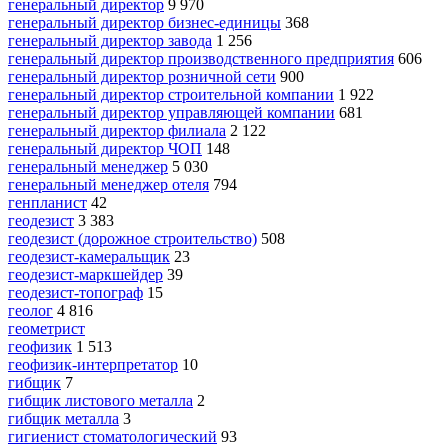
генеральный директор
9 970
генеральный директор бизнес-единицы
368
генеральный директор завода
1 256
генеральный директор производственного предприятия
606
генеральный директор розничной сети
900
генеральный директор строительной компании
1 922
генеральный директор управляющей компании
681
генеральный директор филиала
2 122
генеральный директор ЧОП
148
генеральный менеджер
5 030
генеральный менеджер отеля
794
генпланист
42
геодезист
3 383
геодезист (дорожное строительство)
508
геодезист-камеральщик
23
геодезист-маркшейдер
39
геодезист-топограф
15
геолог
4 816
геометрист
геофизик
1 513
геофизик-интерпретатор
10
гибщик
7
гибщик листового металла
2
гибщик металла
3
гигиенист стоматологический
93