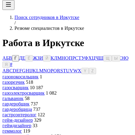
Поиск сотрудников в Иркутске
/
Резюме специалистов в Иркутске
Работа в Иркутске
А
Б
В
Д
Е
Ж
З
И
К
Л
М
Н
О
П
Р
С
Т
У
Ф
Х
Ц
Ч
Ш
Э
Ю
Г
Ё
Й
Щ
Ы
#
Я
A
B
C
D
E
F
G
H
I
J
K
L
M
N
O
P
Q
R
S
T
U
V
W
X
Y
Z
газонокосильщик
1
газорезчик
518
газосварщик
10 187
газоэлектросварщик
1 082
гальваник
58
гардеробщик
737
гардеробщица
737
гастроэнтеролог
122
гейм-дизайнер
329
геймдизайнер
33
геммолог
119