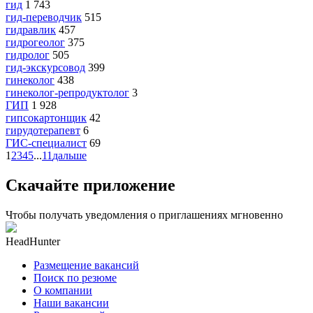
гид
1 743
гид-переводчик
515
гидравлик
457
гидрогеолог
375
гидролог
505
гид-экскурсовод
399
гинеколог
438
гинеколог-репродуктолог
3
ГИП
1 928
гипсокартонщик
42
гирудотерапевт
6
ГИС-специалист
69
1
2
3
4
5
...
11
дальше
Скачайте приложение
Чтобы получать уведомления о приглашениях мгновенно
HeadHunter
Размещение вакансий
Поиск по резюме
О компании
Наши вакансии