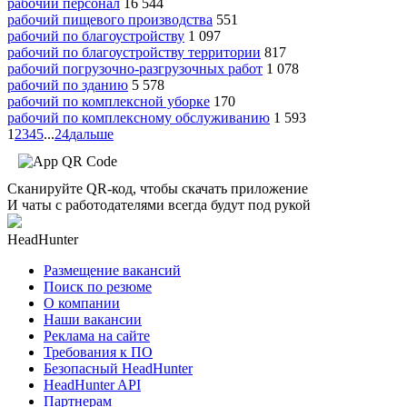
рабочий персонал
16 544
рабочий пищевого производства
551
рабочий по благоустройству
1 097
рабочий по благоустройству территории
817
рабочий погрузочно-разгрузочных работ
1 078
рабочий по зданию
5 578
рабочий по комплексной уборке
170
рабочий по комплексному обслуживанию
1 593
1
2
3
4
5
...
24
дальше
Сканируйте QR-код, чтобы скачать приложение
И чаты с работодателями всегда будут под рукой
HeadHunter
Размещение вакансий
Поиск по резюме
О компании
Наши вакансии
Реклама на сайте
Требования к ПО
Безопасный HeadHunter
HeadHunter API
Партнерам