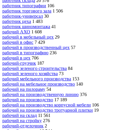
работник склада
20 576
работник типографии
106
работник торгового зала
1 506
работник-универсал
30
работник цеха
1 483
работник шиномонтажа
41
рабочий АХО
1 608
рабочий в мебельный цех
29
рабочий в офис
7 429
рабочий в производственный цех
57
рабочий в типографию
236
рабочий в цех
706
рабочий-грузчик
187
рабочий зеленого строительства
84
рабочий зеленого хозяйства
73
рабочий мебельного производства
153
рабочий на мебельное производство
140
рабочий на пилораму
54
рабочий на производственную линию
376
рабочий на производство
17 189
рабочий на производство корпусной мебели
106
рабочий на производство тротуарной плитки
19
рабочий на склад
11 561
рабочий на стройку
276
рабочий-отделочник
2