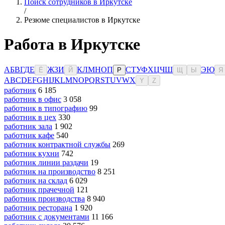
Поиск сотрудников в Иркутске
/
Резюме специалистов в Иркутске
Работа в Иркутске
А
Б
В
Г
Д
Е
Ж
З
И
К
Л
М
Н
О
П
С
Т
У
Ф
Х
Ц
Ч
Ш
Э
Ю
Ё
Й
Р
Щ
Ы
Я
A
B
C
D
E
F
G
H
I
J
K
L
M
N
O
P
Q
R
S
T
U
V
W
X
Y
Z
работник
6 185
работник в офис
3 058
работник в типографию
99
работник в цех
330
работник зала
1 902
работник кафе
540
работник контрактной службы
269
работник кухни
742
работник линии раздачи
19
работник на производство
8 251
работник на склад
6 029
работник прачечной
121
работник производства
8 940
работник ресторана
1 920
работник с документами
11 166