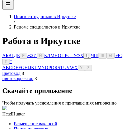
Поиск сотрудников в Иркутске
/
Резюме специалистов в Иркутске
Работа в Иркутске
А
Б
В
Г
Д
Е
Ж
З
И
К
Л
М
Н
О
П
Р
С
Т
У
Ф
Х
Ч
Ш
Э
Ю
Ё
Й
Ц
Щ
Ы
#
Я
A
B
C
D
E
F
G
H
I
J
K
L
M
N
O
P
Q
R
S
T
U
V
W
X
Y
Z
цветовод
8
цветокорректор
3
Скачайте приложение
Чтобы получать уведомления о приглашениях мгновенно
HeadHunter
Размещение вакансий
Поиск по резюме