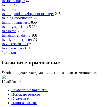
traffic manager
44
trainee
23
trainer
62
training and development manager
215
training coordinator
546
training manager
1 855
training specialist
5 234
translator
6 534
translator english
5 868
translator interpreter
73
travel coordinator
6
travel manager
611
1
2
дальше
Скачайте приложение
Чтобы получать уведомления о приглашениях мгновенно
HeadHunter
Размещение вакансий
Поиск по резюме
О компании
Наши вакансии