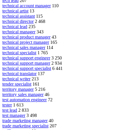
tech lead
207
technical account manager
110
technical artist
13
technical assistant
115
technical director
2 468
technical lead
235
technical manager
343
technical product manager
43
technical project manager
165
technical sales manager
114
technical specialist
1 765
technical support engineer
3 250
technical support manager
2 934
technical support specialist
6 441
technical translator
137
technical writer
213
tender specialist
161
territory manager
5 216
territory sales manager
46
test automation engineer
72
tester
1 613
test lead
2 833
test manager
3 498
trade marketing manager
40
trade marketing specialist
207