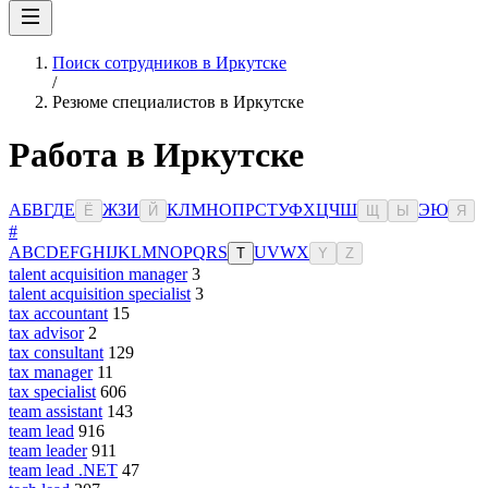
Поиск сотрудников в Иркутске
/
Резюме специалистов в Иркутске
Работа в Иркутске
А
Б
В
Г
Д
Е
Ж
З
И
К
Л
М
Н
О
П
Р
С
Т
У
Ф
Х
Ц
Ч
Ш
Э
Ю
Ё
Й
Щ
Ы
Я
#
A
B
C
D
E
F
G
H
I
J
K
L
M
N
O
P
Q
R
S
U
V
W
X
T
Y
Z
talent acquisition manager
3
talent acquisition specialist
3
tax accountant
15
tax advisor
2
tax consultant
129
tax manager
11
tax specialist
606
team assistant
143
team lead
916
team leader
911
team lead .NET
47