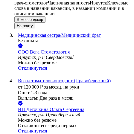
врач-стоматолог
Частичная занятость
Иркутск
Ключевые
слова в названии вакансии, в названии компании и в
описании вакансии
В мессенджер
На почту
Медицинская сестра/Медицинский брат
Без опыта
ООО
Вега Стоматология
Иркутск, р-н Свердловский
Можно без резюме
Откликнуться
Врач-стоматолог-ортодонт (Правобережный)
от
120 000
₽
за месяц,
на руки
Опыт 1-3 года
Выплаты: Два раза в месяц
ИП
Деточкина Ольга Сергеевна
Иркутск, р-н Правобережный
Можно без резюме
Откликнитесь среди первых
Откликнуться