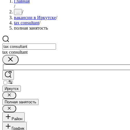
Главная
/
/
...
вакансии в Иркутске
/
tax consultant
/
полная занятость
tax consultant
Иркутск
Полная занятость
Район
График