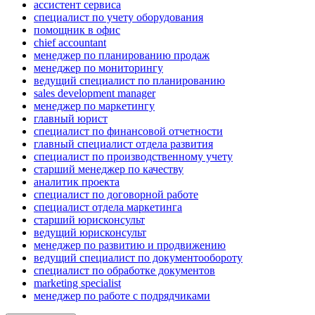
ассистент сервиса
специалист по учету оборудования
помощник в офис
chief accountant
менеджер по планированию продаж
менеджер по мониторингу
ведущий специалист по планированию
sales development manager
менеджер по маркетингу
главный юрист
специалист по финансовой отчетности
главный специалист отдела развития
специалист по производственному учету
старший менеджер по качеству
аналитик проекта
специалист по договорной работе
специалист отдела маркетинга
старший юрисконсульт
ведущий юрисконсульт
менеджер по развитию и продвижению
ведущий специалист по документообороту
специалист по обработке документов
marketing specialist
менеджер по работе с подрядчиками