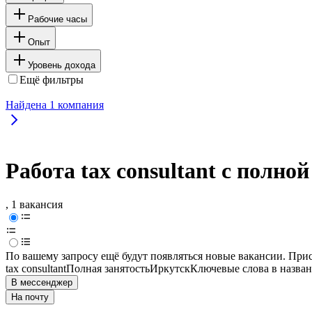
Рабочие часы
Опыт
Уровень дохода
Ещё фильтры
Найдена
1
компания
Работа tax consultant с полно
, 1 вакансия
По вашему запросу ещё будут появляться новые вакансии. При
tax consultant
Полная занятость
Иркутск
Ключевые слова в назван
В мессенджер
На почту