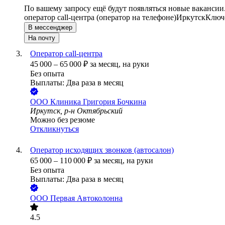
По вашему запросу ещё будут появляться новые вакансии
оператор call-центра (оператор на телефоне)
Иркутск
Ключе
В мессенджер
На почту
Оператор call-центра
45 000
–
65 000
₽
за месяц,
на руки
Без опыта
Выплаты: Два раза в месяц
ООО
Клиника Григория Бочкина
Иркутск, р-н Октябрьский
Можно без резюме
Откликнуться
Оператор исходящих звонков (автосалон)
65 000
–
110 000
₽
за месяц,
на руки
Без опыта
Выплаты: Два раза в месяц
ООО
Первая Автоколонна
4.5