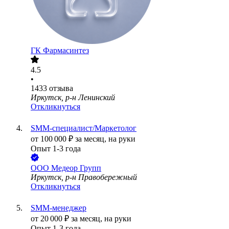
ГК Фармасинтез
4.5
•
1433
отзыва
Иркутск, р-н Ленинский
Откликнуться
SMM-специалист/Маркетолог
от
100 000
₽
за месяц,
на руки
Опыт 1-3 года
ООО
Медеор Групп
Иркутск, р-н Правобережный
Откликнуться
SMM-менеджер
от
20 000
₽
за месяц,
на руки
Опыт 1-3 года