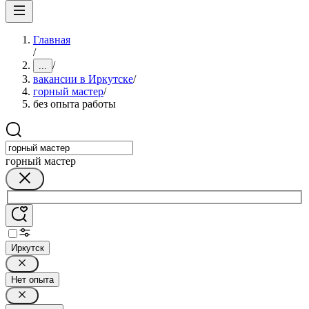
Главная
/
/
...
вакансии в Иркутске
/
горный мастер
/
без опыта работы
горный мастер
Иркутск
Нет опыта