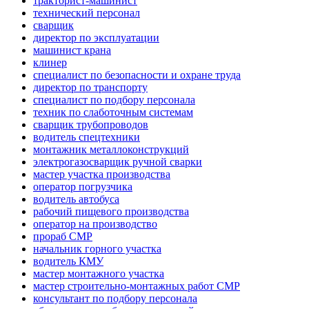
тракторист-машинист
технический персонал
сварщик
директор по эксплуатации
машинист крана
клинер
специалист по безопасности и охране труда
директор по транспорту
специалист по подбору персонала
техник по слаботочным системам
сварщик трубопроводов
водитель спецтехники
монтажник металлоконструкций
электрогазосварщик ручной сварки
мастер участка производства
оператор погрузчика
водитель автобуса
рабочий пищевого производства
оператор на производство
прораб СМР
начальник горного участка
водитель КМУ
мастер монтажного участка
мастер строительно-монтажных работ СМР
консультант по подбору персонала