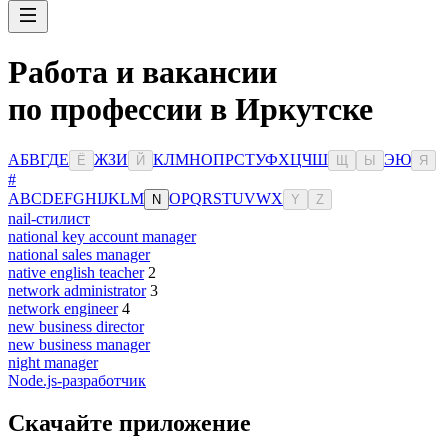
Работа и вакансии
по профессии в Иркутске
А
Б
В
Г
Д
Е
Ж
З
И
К
Л
М
Н
О
П
Р
С
Т
У
Ф
Х
Ц
Ч
Ш
Э
Ю
Ё
Й
Щ
Ы
Я
#
A
B
C
D
E
F
G
H
I
J
K
L
M
O
P
Q
R
S
T
U
V
W
X
N
Y
Z
nail-стилист
national key account manager
national sales manager
native english teacher
2
network administrator
3
network engineer
4
new business director
new business manager
night manager
Node.js-разработчик
Скачайте приложение