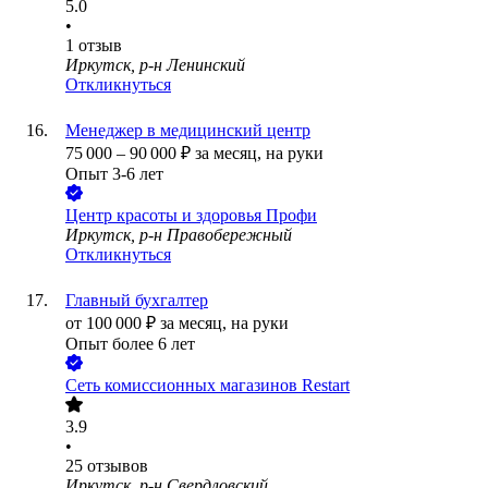
5.0
•
1
отзыв
Иркутск, р-н Ленинский
Откликнуться
Менеджер в медицинский центр
75 000
–
90 000
₽
за месяц,
на руки
Опыт 3-6 лет
Центр красоты и здоровья Профи
Иркутск, р-н Правобережный
Откликнуться
Главный бухгалтер
от
100 000
₽
за месяц,
на руки
Опыт более 6 лет
Сеть комиссионных магазинов Restart
3.9
•
25
отзывов
Иркутск, р-н Свердловский