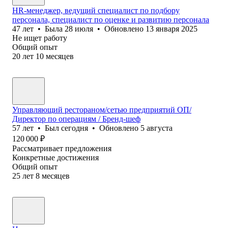
HR-менеджер, ведущий специалист по подбору
персонала, специалист по оценке и развитию персонала
47
лет
•
Была
28 июля
•
Обновлено
13 января 2025
Не ищет работу
Общий опыт
20
лет
10
месяцев
Управляющий рестораном/сетью предприятий ОП/
Директор по операциям / Бренд-шеф
57
лет
•
Был
сегодня
•
Обновлено
5 августа
120 000
₽
Рассматривает предложения
Конкретные достижения
Общий опыт
25
лет
8
месяцев