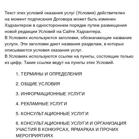
Текст этих условий оказания услуг (Условия) действителен
на момент подписания Договора может быть изменен
Хэдхантером в одностороннем порядке путем размещения
новой редакции Условий на Сайте Хэдхантера.
В Условиях используются заголовки, обозначающие название
услуги. Эти заголовки дают названия разделам, в которых
описываются условия оказания услуг.
В Условиях используются ссылки на пункты, состоящие только
из цифр. Такие ссылки ведут на пункты этих Условий.
1. ТЕРМИНЫ И ОПРЕДЕЛЕНИЯ
2. ОБЩИЕ УСЛОВИЯ
3. ИНФОРМАЦИОННЫЕ УСЛУГИ
1.1. Хэдхантер, или
Хэдхантер, ООО
4. РЕКЛАМНЫЕ УСЛУГИ
HeadHunter, или
«Хэдхантер», ИНН
2.1. Типы и статусы регистрации
5. КОНСУЛЬТАЦИОННЫЕ УСЛУГИ
Исполнитель
7718620740, адрес:
Типы регистрации
3.1. Предоставление доступа к базе данных
2.2. Активация услуг
6. КОНСУЛЬТАЦИОННЫЕ УСЛУГИ И ОРГАНИЗАЦИЯ
125047, г. Москва,
резюме с предложениями Соискателей
Описание и активация
УЧАСТИЯ В КОНКУРСАХ, ЯРМАРКАХ И ПРОЧИХ
2.1.1. Заказчику может быть присвоен один
4.0. Общие условия оказания рекламных услуг
внутригородская
о трудоустройстве с возможностью просмотра
МЕРОПРИЯТИЯХ
из Типов регистраций.
территория
4.0.1. Хэдхантер оказывает Заказчику услугу