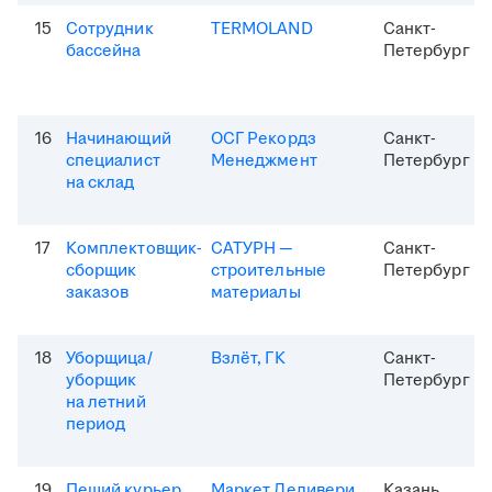
15
Сотрудник
TERMOLAND
Санкт-
бассейна
Петербург
16
Начинающий
ОСГ Рекордз
Санкт-
специалист
Менеджмент
Петербург
на склад
17
Комплектовщик-
САТУРН —
Санкт-
сборщик
строительные
Петербург
заказов
материалы
18
Уборщица/
Взлёт, ГК
Санкт-
уборщик
Петербург
на летний
период
19
Пеший курьер
Маркет Деливери
Казань