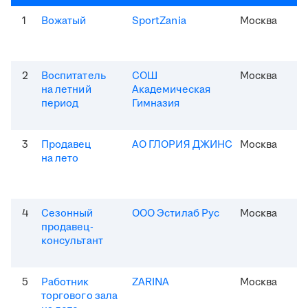
1
Вожатый
SportZania
Москва
2
Воспитатель
СОШ
Москва
на летний
Академическая
период
Гимназия
3
Продавец
АО ГЛОРИЯ ДЖИНС
Москва
на лето
4
Сезонный
ООО Эстилаб Рус
Москва
продавец-
консультант
5
Работник
ZARINA
Москва
торгового зала