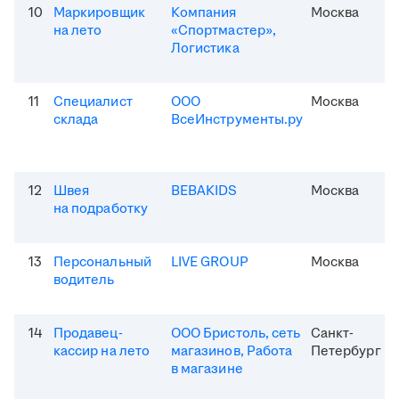
10
Маркировщик
Компания
Москва
на лето
«Спортмастер»,
Логистика
11
Специалист
ООО
Москва
склада
ВсеИнструменты.ру
12
Швея
BEBAKIDS
Москва
на подработку
13
Персональный
LIVE GROUP
Москва
водитель
14
Продавец-
ООО Бристоль, сеть
Санкт-
кассир на лето
магазинов, Работа
Петербург
в магазине