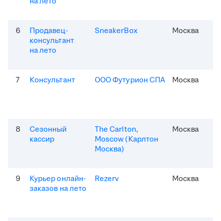
на лето
6
Продавец-
SneakerBox
Москва
консультант
на лето
7
Консультант
ООО Футурион СПА
Москва
8
Сезонный
The Carlton,
Москва
кассир
Moscow (Карлтон
Москва)
9
Курьер онлайн-
Rezerv
Москва
заказов на лето