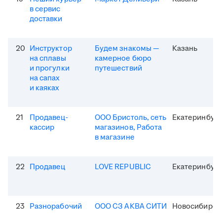
в сервис
доставки
20
Инструктор
Будем знакомы —
Казань
на сплавы
камерное бюро
и прогулки
путешествий
на сапах
и каяках
21
Продавец-
ООО Бристоль, сеть
Екатеринбур
кассир
магазинов, Работа
в магазине
22
Продавец
LOVE REPUBLIC
Екатеринбур
23
Разнорабочий
ООО СЗ АКВА СИТИ
Новосибирск