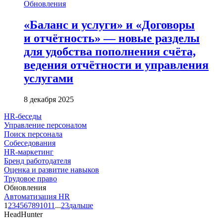
Обновления
«Баланс и услуги» и «Договоры
и отчётность» — новые разделы
для удобства пополнения счёта,
ведения отчётности и управления
услугами
8 декабря 2025
HR-беседы
Управление персоналом
Поиск персонала
Собеседования
HR-маркетинг
Бренд работодателя
Оценка и развитие навыков
Трудовое право
Обновления
Автоматизация HR
1
2
3
4
5
6
7
8
9
10
11
...
23
дальше
HeadHunter