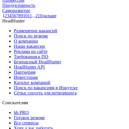
Профессии
Продуктивность
Саморазвитие
1
2
3
4
5
6
7
8
9
10
11
...
210
дальше
HeadHunter
Размещение вакансий
Поиск по резюме
О компании
Наши вакансии
Реклама на сайте
Требования к ПО
Безопасный HeadHunter
HeadHunter API
Партнерам
Инвесторам
Каталог компаний
Поиск по вакансиям в Иркутске
Сетка: соцсеть для нетворкинга
Соискателям
hh PRO
Готовое резюме
Все сервисы
Хочу у вас работать