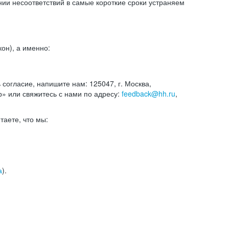
и несоответствий в самые короткие сроки устраняем
он), а именно:
ь согласие, напишите нам: 125047, г. Москва,
р» или свяжитесь с нами по адресу:
feedback@hh.ru
,
итаете, что мы:
а
).