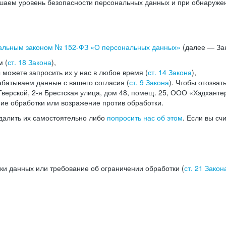
аем уровень безопасности персональных данных и при обнаружени
альным законом №
152-ФЗ
«О персональных данных»
(далее — Зак
м (
ст. 18 Закона
),
можете запросить их у нас в любое время (
ст. 14 Закона
),
абатываем данные с вашего согласия (
ст. 9 Закона
). Чтобы отозват
верской, 2-я Брестская улица, дом 48, помещ. 25, ООО «Хэдханте
ние обработки или возражение против обработки.
далить их самостоятельно либо
попросить нас об этом
. Если вы сч
ки данных или требование об ограничении обработки (
ст. 21 Закон