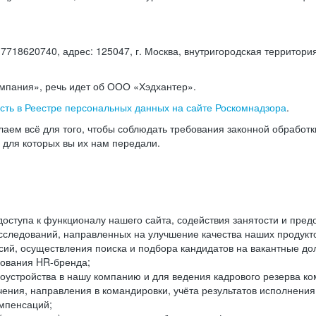
18620740, адрес: 125047, г. Москва, внутригородская территория
омпания», речь идет об ООО «Хэдхантер».
есть в Реестре персональных данных на сайте Роскомнадзора
.
аем всё для того, чтобы соблюдать требования законной обработ
, для которых вы их нам передали.
ступа к функционалу нашего сайта, содействия занятости и пред
следований, направленных на улучшение качества наших продуктов
ий, осуществления поиска и подбора кандидатов на вакантные дол
ования HR-бренда;
оустройства в нашу компанию и для ведения кадрового резерва ко
чения, направления в командировки, учёта результатов исполнени
омпенсаций;